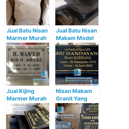
Jual Batu Nisan
Jual Batu Nisan
Marmer Murah
Makam Model
Buku Tabur
Bunga
Jual Kijing
Nisan Makam
Marmer Murah
Granit Yang
Tulungagung
Paling Banyak
Diminati