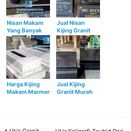
Nisan Makam
Jual Nisan
Yang Banyak
Kijing Granit
Dicari
Murah
Tulungagung
Harga Kijing
Jual Kijing
Makam Marmer
Granit Murah
Tulungagung
Murah Tahun
2023
Ukir Granit