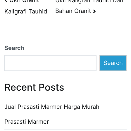
Post
Ukir Kaligrafi Tauhid Dari
navigation
Bahan Granit
Kaligrafi Tauhid
Search
Search
Recent Posts
Jual Prasasti Marmer Harga Murah
Prasasti Marmer